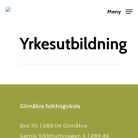
Skip
Meny
to
main
content
Yrkesutbildning
Webbutvecklare
Glimåkra folkhögskola
Box 115 | 289 04 Glimåkra
Gamla Sibbhultsvägen 5 | 289 46